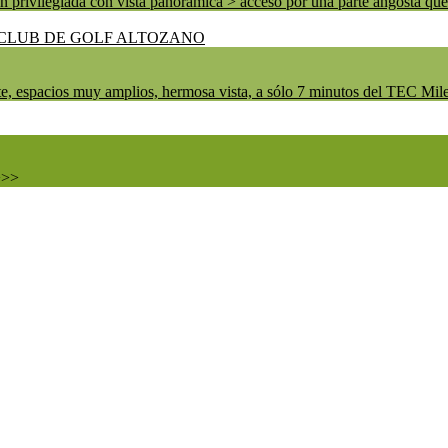
ada con vista panorámica > acceso por una parte angosta que lo
te, espacios muy amplios, hermosa vista, a sólo 7 minutos del TEC Mile
>>>