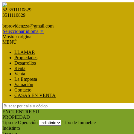
52 3511110829
3511110829
|
brprovidenzza@gmail.com
Seleccionar idioma
▼
Mostrar original
MENÚ
LLAMAR
Propiedades
Desarrollos
Renta
Venta
La Empresa
Valuación
Contacto
CASAS EN VENTA
ENCUENTRE SU
PROPIEDAD
Tipo de Operación
Tipo de Inmueble
Indistinto
Terreno