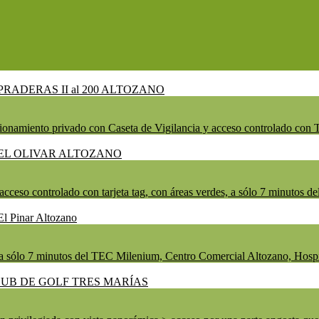
nto privado con Caseta de Vigilancia y acceso controlado con Tarj
ceso controlado con tarjeta tag, con áreas verdes, a sólo 7 minutos del
 sólo 7 minutos del TEC Milenium, Centro Comercial Altozano, Hospital