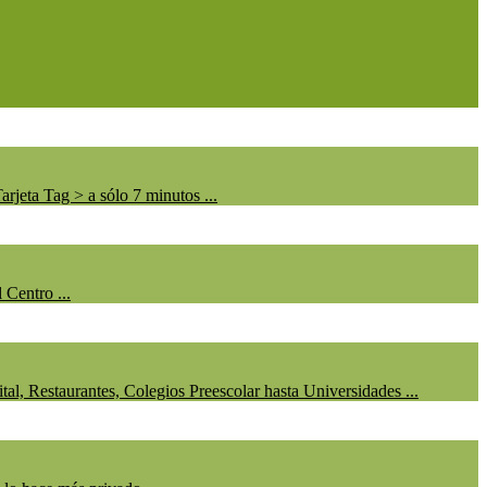
eta Tag > a sólo 7 minutos ...
 Centro ...
, Restaurantes, Colegios Preescolar hasta Universidades ...