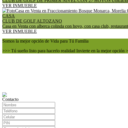
CLUB DE GOLF DE PRIMER NIVEL CON 27 HOYOS Ubicación privilegi
VER INMUEBLE
CASA
CLUB DE GOLF ALTOZANO
Casa en Venta con alberca colinda con hoyo, con casa club, restauran
VER INMUEBLE
Somos la mejor opción de Vida para Tú Familia
>>> Tú sueño listo para hacerlo realidad Invierte en la mejor opción 
Contacto