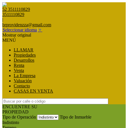
52 3511110829
3511110829
|
brprovidenzza@gmail.com
Seleccionar idioma
▼
Mostrar original
MENÚ
LLAMAR
Propiedades
Desarrollos
Renta
Venta
La Empresa
Valuación
Contacto
CASAS EN VENTA
ENCUENTRE SU
PROPIEDAD
Tipo de Operación
Tipo de Inmueble
Indistinto
Terreno